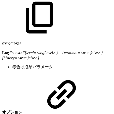
SYNOPSIS
Log
"
<text>
"[level=<logLevel>〕〔terminal=<true|false>〕
[history=<true|false>]
赤色は必須パラメータ
オプション