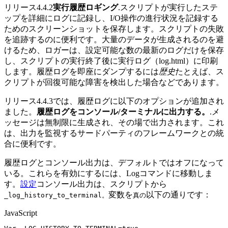
リリース4.4.2
実行履歴ロギング
.スクリプトが実行したステ
ップを詳細にログに記録し、I/O操作の進行状況を記録する
ためのスクリーンショットを保存します。スクリプトの失敗
を追跡するのに便利です。大量のデータが生成されるのを避
けるため、ロガーは、設定可能な数の最新のログだけを保存
し、スクリプトの実行終了後に実行ログ（log.html）に印刷
します。履歴ログを即座にダンプするには
歴史
たとえば、ス
クリプトが回復可能な障害を検出した場合などであります。
リリース4.4.3では、履歴ログに以下のオプションが追加され
ました。
履歴ログをコンソール/ターミナルに出力する。
.メ
ッセージは無制限に生成され、その場で出力されます。これ
は、出力を監視するサードパーティのフレームワークとの統
合に便利です。
履歴ログとコンソール出力は、デフォルトではオフになって
いる。これらを有効にするには、Logコマンドに移動しま
す。
設定
コンソール出力は、スクリプトから
変数を
以下の通りです：
_log_history_to_terminal。
真の
JavaScript