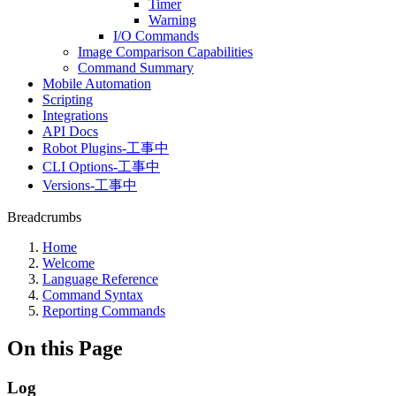
Timer
Warning
I/O Commands
Image Comparison Capabilities
Command Summary
Mobile Automation
Scripting
Integrations
API Docs
Robot Plugins-工事中
CLI Options-工事中
Versions-工事中
Breadcrumbs
Home
Welcome
Language Reference
Command Syntax
Reporting Commands
On this Page
Log