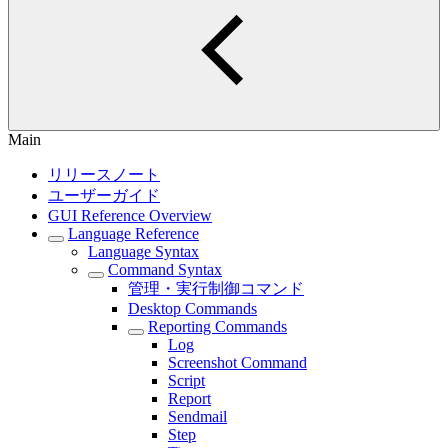
Main
リリースノート
ユーザーガイド
GUI Reference Overview
Language Reference
Language Syntax
Command Syntax
管理・実行制御コマンド
Desktop Commands
Reporting Commands
Log
Screenshot Command
Script
Report
Sendmail
Step