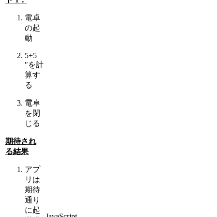
電卓
の起
動
5+5
"を計
算す
る
電卓
を閉
じる
期待され
る結果
アプ
リは
期待
通り
に起
JavaScript