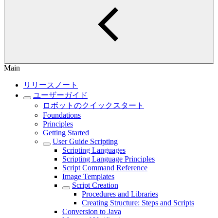
Main
リリースノート
ユーザーガイド
ロボットのクイックスタート
Foundations
Principles
Getting Started
User Guide Scripting
Scripting Languages
Scripting Language Principles
Script Command Reference
Image Templates
Script Creation
Procedures and Libraries
Creating Structure: Steps and Scripts
Conversion to Java