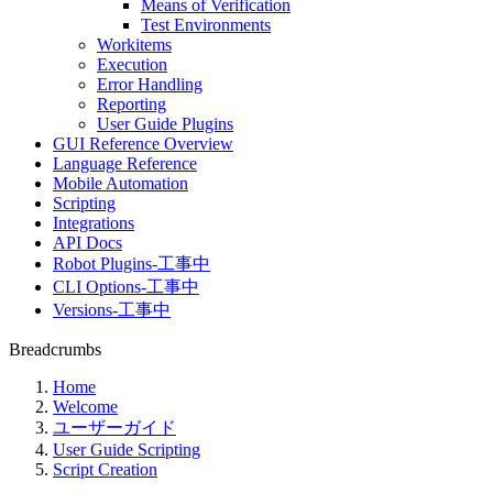
Means of Verification
Test Environments
Workitems
Execution
Error Handling
Reporting
User Guide Plugins
GUI Reference Overview
Language Reference
Mobile Automation
Scripting
Integrations
API Docs
Robot Plugins-工事中
CLI Options-工事中
Versions-工事中
Breadcrumbs
Home
Welcome
ユーザーガイド
User Guide Scripting
Script Creation