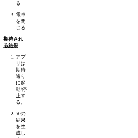
る
電卓
を閉
じる
期待され
る結果
アプ
リは
期待
通り
に起
動/停
止す
る。
50の
結果
を生
成し