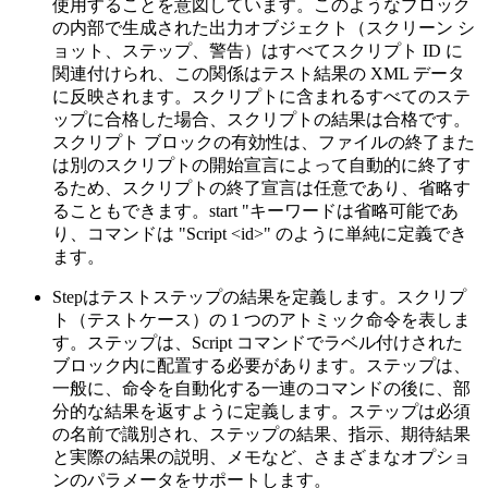
使用することを意図しています。このようなブロック
の内部で生成された出力オブジェクト（スクリーン シ
ョット、ステップ、警告）はすべてスクリプト ID に
関連付けられ、この関係はテスト結果の XML データ
に反映されます。スクリプトに含まれるすべてのステ
ップに合格した場合、スクリプトの結果は合格です。
スクリプト ブロックの有効性は、ファイルの終了また
は別のスクリプトの開始宣言によって自動的に終了す
るため、スクリプトの終了宣言は任意であり、省略す
ることもできます。start "キーワードは省略可能であ
り、コマンドは "Script <id>" のように単純に定義でき
ます。
Stepはテストステップの結果を定義します。スクリプ
ト（テストケース）の 1 つのアトミック命令を表しま
す。ステップは、Script コマンドでラベル付けされた
ブロック内に配置する必要があります。ステップは、
一般に、命令を自動化する一連のコマンドの後に、部
分的な結果を返すように定義します。ステップは必須
の名前で識別され、ステップの結果、指示、期待結果
と実際の結果の説明、メモなど、さまざまなオプショ
ンのパラメータをサポートします。