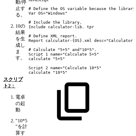
動/停
止す
#
Define
the
OS
variable
because
the
library
Var
OS
=
"Windows"
る。
#
Include
the
library
.
10の
Include
calculator
-
lib
.
tpr
結果
#
Define
XML
report
.
を生
Report
calculator
-
{
OS
}
.
xml
desc
=
"Calculator
成し
#
Calculate
"5+5"
and
"10*5"
.
ま
Script
1
name
=
"Calculate
5+5"
す。
calculate
"5+5"
Script
2
name
=
"Calculate
10*5"
calculate
"10*5"
スクリプ
ト2：
電卓
の起
動
"10*5
"を計
算す