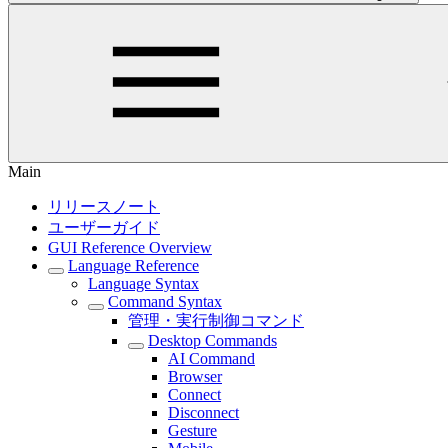
Main
リリースノート
ユーザーガイド
GUI Reference Overview
Language Reference
Language Syntax
Command Syntax
管理・実行制御コマンド
Desktop Commands
AI Command
Browser
Connect
Disconnect
Gesture