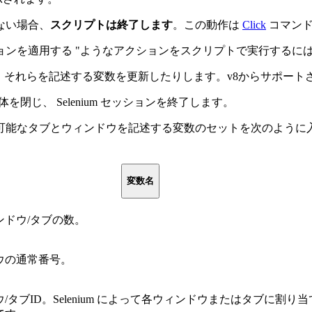
ない場合、
スクリプトは終了します
。この動作は
Click
コマン
用する "ようなアクションをスクリプトで実行するには、2つの "
、それらを記述する変数を更新したりします。v8からサポート
閉じ、 Selenium セッションを終了します。
なタブとウィンドウを記述する変数のセットを次のように入力します。
変数名
ンドウ/タブの数。
ウの通常番号。
/タブID。Selenium によって各ウィンドウまたはタブに割り