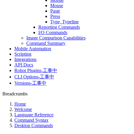
Mobile
Mouse
Paste
Press
Type, Typeline
Reporting Commands
I/O Commands
Image Comparison Capabilities
Command Summary
Mobile Automation
Scripting
Integrations
API Docs
Robot Plugins-工事中
CLI Options-工事中
Versions-工事中
Breadcrumbs
Home
Welcome
Language Reference
Command Syntax
Desktop Commands