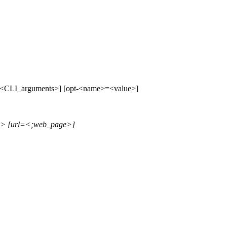
=<CLI_arguments>] [opt-<name>=<value>]
> [url=<;web_page>]