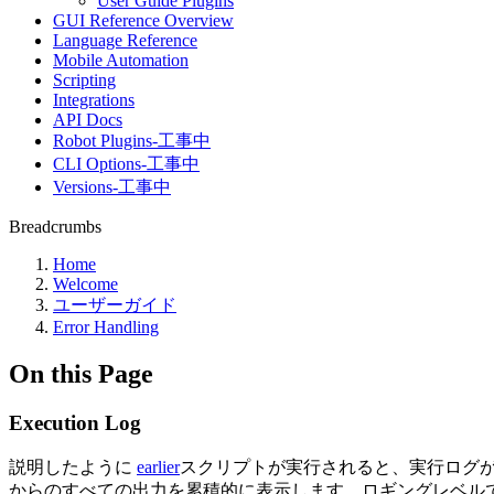
User Guide Plugins
GUI Reference Overview
Language Reference
Mobile Automation
Scripting
Integrations
API Docs
Robot Plugins-工事中
CLI Options-工事中
Versions-工事中
Breadcrumbs
Home
Welcome
ユーザーガイド
Error Handling
On this Page
Execution Log
説明したように
earlier
スクリプトが実行されると、実行ログ
からのすべての出力を累積的に表示します。ロギングレベル