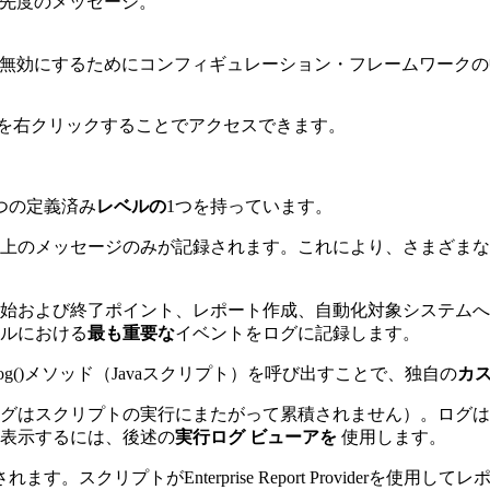
先度のメッセージ。
無効にするためにコンフィギュレーション・フレームワークの
を右クリックすることでアクセスできます。
つの定義済み
レベルの
1つを持っています。
上のメッセージのみが記録されます。これにより、さまざまな
および終了ポイント、レポート作成、自動化対象システムへの接
ルにおける
最も重要な
イベントをログに記録します。
og()メソッド（Javaスクリプト）を呼び出すことで、独自の
カ
グはスクリプトの実行にまたがって累積されません）。ログは
表示するには、後述の
実行ログ ビューアを
使用します。
。スクリプトがEnterprise Report Providerを