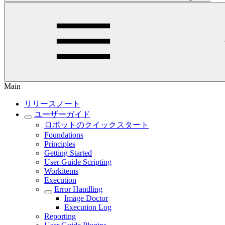
Main
リリースノート
ユーザーガイド
ロボットのクイックスタート
Foundations
Principles
Getting Started
User Guide Scripting
Workitems
Execution
Error Handling
Image Doctor
Execution Log
Reporting