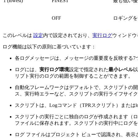
1 (lowest)
FINEST
最も低い優
OFF
ロギングを
このレベルは
設定
内で設定されており、
実行ログ
ウィンドウ
ログ機能は以下の原則に基づいています：
各ログメッセージは、メッセージの重要度を反映する7
ログには、
実行ログ環境
設定で指定された
最小レベル
以
リプト実行のログの範囲を制御することができます。
自動化フレームワークはデフォルトで、スクリプトの開始
ス、実行時エラーなど、スクリプトの実行ライフサイク
スクリプトは、Logコマンド（TPRスクリプト）またはl
スクリプトの実行ごとに独自のログが作成されます（ロ
ファイルに保存されます。スクリプトの実行中にログを
ログ ファイルはプロジェクト ビューで認識され、表示されます